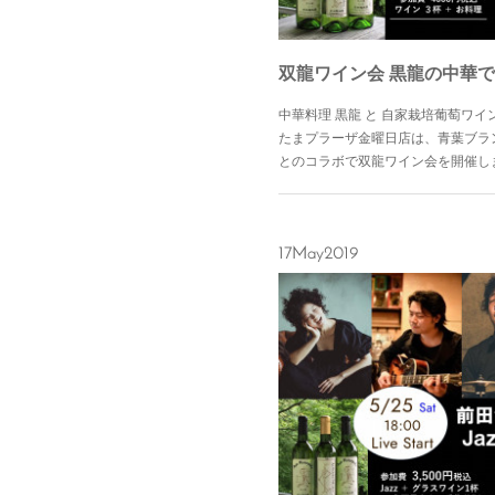
双龍ワイン会 黒龍の中華で
中華料理 黒龍 と 自家栽培葡萄ワ
たまプラーザ金曜日店は、青葉ブラ
とのコラボで双龍ワイン会を開催し
17
May
2019