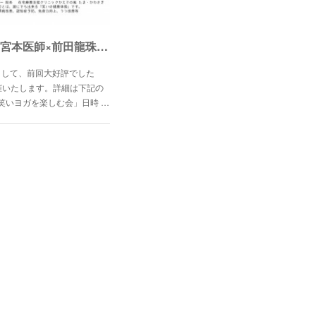
「ワインと笑いヨガを楽しむ会」 宮本医師×前田龍珠園コラボ企画
きして、前回大好評でした
催いたします。詳細は下記の
笑いヨガを楽しむ会」日時 …