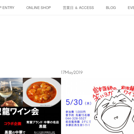
P ENTRY
ONLINE SHOP
営業日 ＆ ACCESS
BLOG
EV
17
May
2019