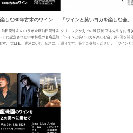
楽しむ60年古木のワイン
イン前田龍珠園 のコラボ企画前田龍珠園
クリニックかえでの風 院長 宮本先生をお招
ンドに認定された中華料理の名店黒龍
「ワインと笑いヨガを楽しむ会」第2回を開
ます。 実は私、香港に6年、台湾に…
通りです。是非ご参加ください。「ワインと