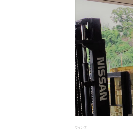
ワイン
(
7
)