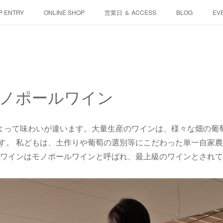
P ENTRY
ONLINE SHOP
営業日 ＆ ACCESS
BLOG
EV
ノポールワイン
によって味わいが違います。大量生産のワインは、様々な畑の葡
す。 私どもは、土作りや葡萄の選別等にこだわった単一自家
のワインはモノポールワインと呼ばれ、最上級のワインとされ