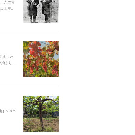
、二人の青
は､土屋…
えました。
が始まり…
地下２０m