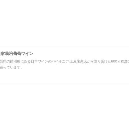
自家栽培葡萄ワイン
梨県の勝沼町にある日本ワインのパイオニア 土屋龍憲氏から譲り受けた800㎡程度の
造っています。