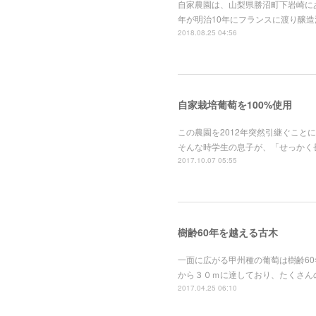
自家農園は、山梨県勝沼町下岩崎に
年が明治10年にフランスに渡り醸
2018.08.25 04:56
自家栽培葡萄を100%使用
この農園を2012年突然引継ぐこ
そんな時学生の息子が、「せっかく
2017.10.07 05:55
樹齢60年を越える古木
一面に広がる甲州種の葡萄は樹齢6
から３０ｍに達しており、たくさん
2017.04.25 06:10