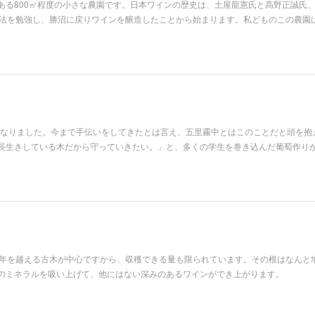
ある800㎡程度の小さな農園です。日本ワインの歴史は、土屋龍憲氏と高野正誠氏
造法を勉強し、勝沼に戻りワインを醸造したことから始まります。私どものこの農園
とになりました。今まで手伝いをしてきたとは言え、五里霧中とはこのことだと頭を抱
長生きしている木だから守っていきたい。」と、多くの学生を巻き込んだ葡萄作り
0年を越える古木が中心ですから、収穫できる量も限られています。その根はなんと
のミネラルを吸い上げて、他にはない深みのあるワインができ上がります。